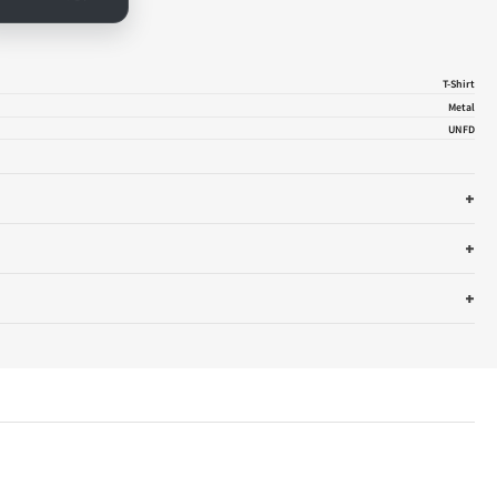
hill
fly
T-Shirt
Metal
UNFD