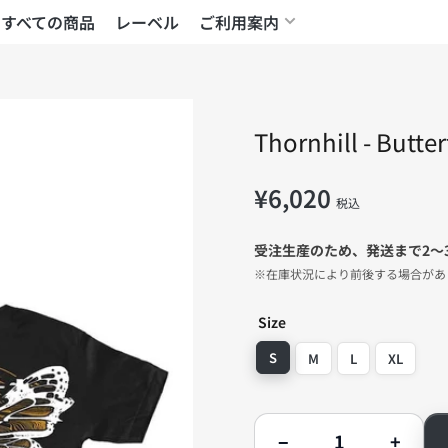
すべての商品
レーベル
ご利用案内
Thornhill - Butt
¥6,020
通
税込
常
価
受注生産のため、発送まで2〜
格
※在庫状況により前後する場合があ
Size
S
M
L
XL
数
−
+
量