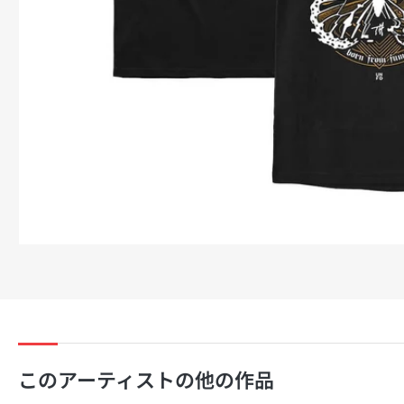
ダ
ル
で
メ
デ
ィ
ア
1
を
開
く
このアーティストの他の作品