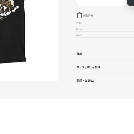
Thornhill
Thorn
-
-
Butterfly
Butter
T
T
商品詳細
シ
シ
Type
ャ
ャ
Genre
ツ
ツ
Label
の
の
数
数
量
量
を
を
詳細
減
増
ら
や
サイズ / ボディ仕様
す
す
配送・お支払い