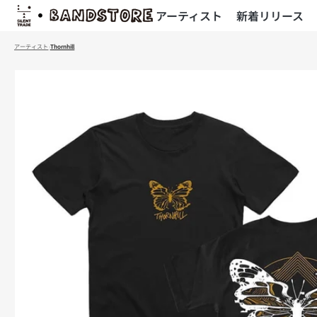
コ
アーティスト
新着リリース
ン
テ
アーティスト
›
Thornhill
ン
ツ
商
へ
品
ス
情
キ
報
ッ
へ
プ
ス
キ
ッ
プ
モ
ー