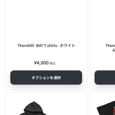
Thornhill -BAT T shirts - ホワイト
Thorn
A
¥4,000
通
税込
常
価
オプションを選択
格