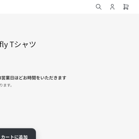
ロ
ミ
グ
ニ
イ
カ
ン
ー
ト
erfly Tシャツ
を
開
く
3営業日ほどお時間をいただきます
ります。
カートに追加