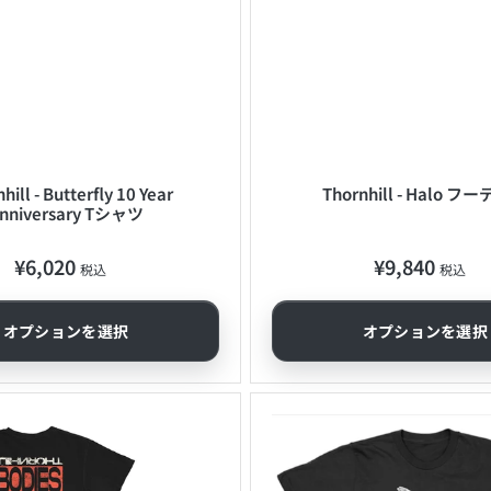
hill - Butterfly 10 Year
Thornhill - Halo フ
nniversary Tシャツ
¥6,020
¥9,840
通
通
税込
税込
常
常
価
価
オプションを選択
オプションを選択
格
格