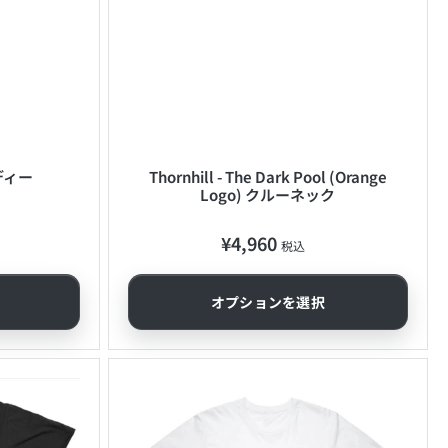
ーディー
Thornhill - The Dark Pool (Orange
Logo) クルーネック
¥4,960
通
税込
常
価
オプションを選択
格