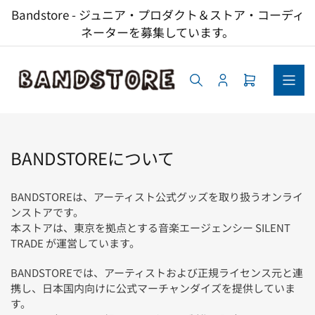
コ
Bandstore - ジュニア・プロダクト＆ストア・コーディ
ン
ネーターを募集しています。
テ
ン
ツ
へ
ロ
ミ
ス
グ
ニ
キ
イ
カ
ッ
ン
ー
ト
プ
BANDSTOREについて
を
開
く
BANDSTOREは、アーティスト公式グッズを取り扱うオンライ
ンストアです。
本ストアは、東京を拠点とする音楽エージェンシー SILENT
TRADE が運営しています。
BANDSTOREでは、アーティストおよび正規ライセンス元と連
携し、日本国内向けに公式マーチャンダイズを提供していま
す。