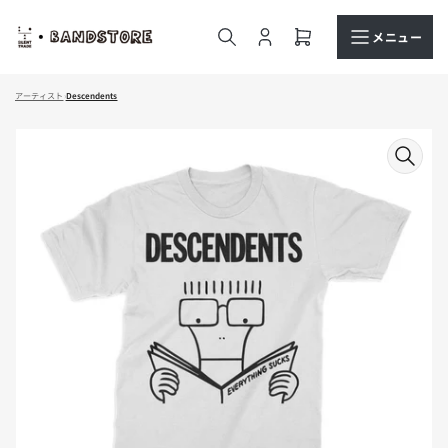
コ
ン
メニュー
ロ
ミ
テ
グ
ニ
ン
イ
カ
ツ
アーティスト
›
Descendents
ン
ー
へ
ト
商
ス
を
品
キ
開
情
ッ
く
報
プ
へ
ス
キ
ッ
プ
モ
ー
ダ
ル
で
メ