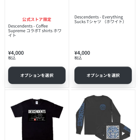
Descendents - Everything
公式ストア限定
Sucks Tシャツ （ホワイト）
Descendents - Coffee
Supreme コラボT shirts ホワ
イト
¥4,000
¥4,000
通
通
税込
税込
常
常
価
価
格
格
オプションを選択
オプションを選択