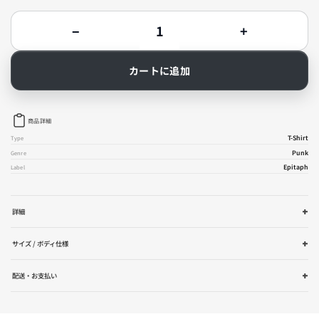
数
−
+
量
Descendents
Descendent
-
-
Everything
Everything
カートに追加
Sucks
Sucks
T
T
シ
シ
ャ
ャ
商品詳細
ツ
ツ
（ホ
（ホ
T-Shirt
Type
ワ
ワ
Punk
Genre
イ
イ
Epitaph
Label
ト）
ト）
の
の
数
数
量
量
詳細
を
を
減
増
サイズ / ボディ仕様
ら
や
す
す
配送・お支払い