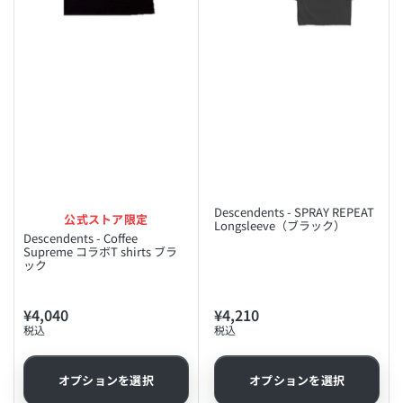
Descendents - SPRAY REPEAT
公式ストア限定
Longsleeve（ブラック）
Descendents - Coffee
Supreme コラボT shirts ブラ
ック
¥4,040
¥4,210
通
通
税込
税込
常
常
価
価
格
格
オプションを選択
オプションを選択