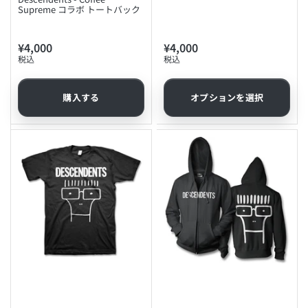
Supreme コラボ トートバック
¥4,000
¥4,000
通
通
税込
税込
常
常
価
価
格
格
購入する
オプションを選択