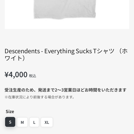
デ
ィ
ア
1
を
開
く
Descendents - Everything Sucks Tシャツ （ホ
ワイト）
¥4,000
通
税込
常
価
受注生産のため、発送まで2〜3営業日ほどお時間をいただきます
格
※在庫状況により前後する場合があります。
Size
S
M
L
XL