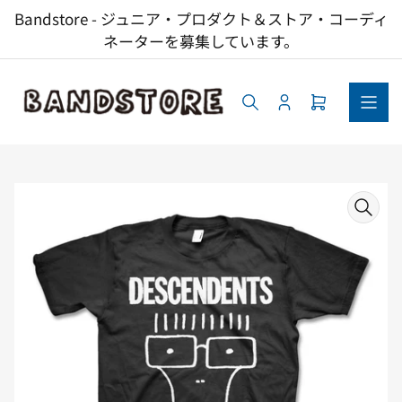
コ
Bandstore - ジュニア・プロダクト＆ストア・コーディ
ン
ネーターを募集しています。
テ
ン
ツ
へ
ロ
ミ
ス
グ
ニ
キ
イ
カ
ッ
ン
ー
ト
プ
商
を
品
開
情
く
報
へ
ス
キ
ッ
プ
モ
ー