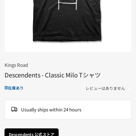
ダ
ル
で
メ
デ
ィ
ア
1
を
開
く
Kings Road
Descendents - Classic Milo Tシャツ
在庫あり
レビューはありません
Usually ships within 24 hours
Descendents 公式ストア