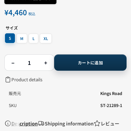
¥4,460
通
税込
常
価
サイズ
格
S
M
L
XL
数
−
+
カートに追加
量
Descendents
Descendents
-
-
Classic
Classic
Product details
Milo
Milo
T
T
シ
シ
販売元
Kings Road
ャ
ャ
ツ
ツ
SKU
ST-21289-1
の
の
数
数
量
量
を
を
Description
Shipping information
レビュー
減
増