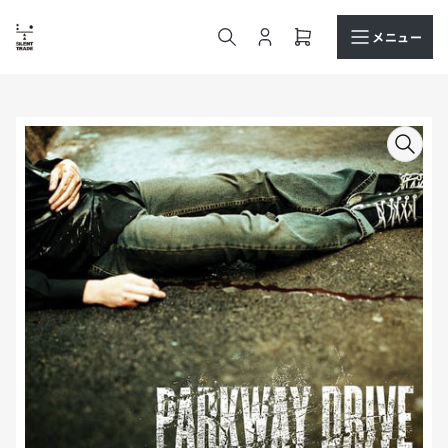
コ
ン
メニュー
ロ
ミ
テ
グ
ニ
ン
イ
カ
ツ
ン
ー
へ
商
ト
ス
品
を
キ
情
開
ッ
報
く
プ
へ
ス
キ
ッ
プ
モ
ー
ダ
ル
で
メ
デ