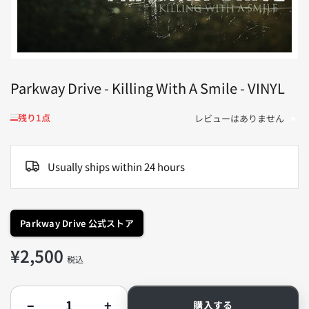
ィ
ア
1
を
開
く
Parkway Drive - Killing With A Smile - VINYL
残り1点
レビューはありません
Usually ships within 24 hours
Parkway Drive 公式ストア
¥2,500
通
税込
常
価
数
格
−
+
購入する
量