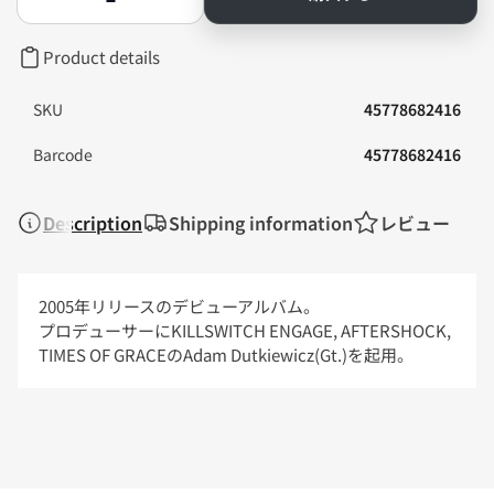
Parkway
Parkway
Drive
Drive
-
-
Product details
Killing
Killing
With
With
A
A
SKU
45778682416
Smile
Smile
-
-
Barcode
45778682416
VINYL
VINYL
の
の
数
数
量
量
Description
Shipping information
レビュー
を
を
減
増
ら
や
す
す
2005年リリースのデビューアルバム。
プロデューサーにKILLSWITCH ENGAGE, AFTERSHOCK,
TIMES OF GRACEのAdam Dutkiewicz(
Gt.
)を起用。