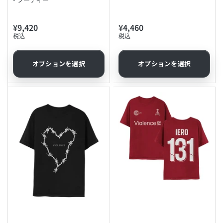
¥9,420
¥4,460
通
通
税込
税込
常
常
価
価
格
格
オプションを選択
オプションを選択