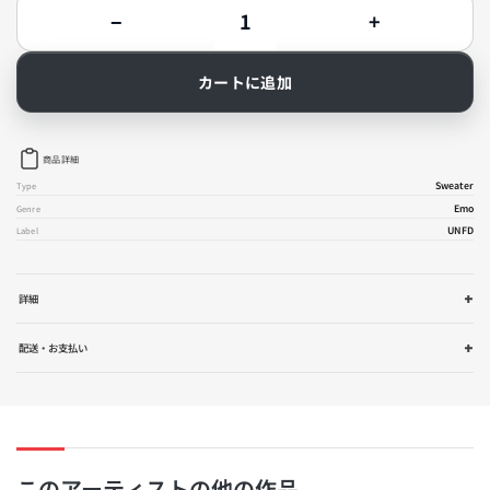
数
−
+
量
Frank
Frank
Iero
Iero
-
-
カートに追加
VIOLENCE
VIOLENCE
-
-
ク
ク
ル
ル
商品詳細
ー
ー
ネ
ネ
Sweater
Type
ッ
ッ
Emo
Genre
ク
ク
UNFD
Label
の
の
数
数
量
量
を
を
詳細
減
増
ら
や
配送・お支払い
す
す
このアーティストの他の作品