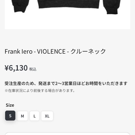
デ
ィ
ア
1
を
開
く
Frank Iero - VIOLENCE - クルーネック
¥6,130
通
税込
常
価
受注生産のため、発送まで2〜3営業日ほどお時間をいただきます
格
※在庫状況により前後する場合があります。
Size
S
M
L
XL