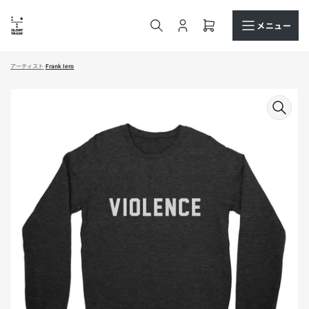
コ
ン
メニュー
ロ
ミ
テ
グ
ニ
ン
イ
カ
ツ
アーティスト
›
Frank Iero
ン
ー
へ
ト
商
ス
を
品
キ
開
情
ッ
く
報
プ
へ
ス
キ
ッ
プ
モ
ー
ダ
ル
で
メ