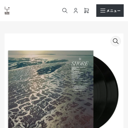
コ
ン
メニュー
ロ
ミ
テ
グ
ニ
ン
イ
カ
ツ
ン
ー
へ
商
ト
ス
品
を
キ
情
開
ッ
報
く
プ
へ
ス
キ
ッ
プ
モ
ー
ダ
ル
で
メ
デ