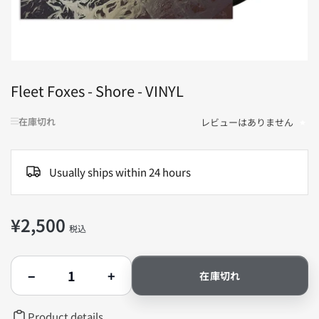
ィ
ア
1
を
開
く
Fleet Foxes - Shore - VINYL
在庫切れ
レビューはありません
Usually ships within 24 hours
¥2,500
通
税込
常
価
数
格
−
+
在庫切れ
量
Fleet
Fleet
Foxes
Foxes
-
-
Product details