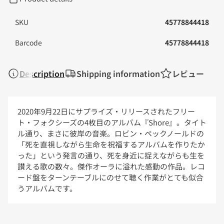
Shore
Shore
-
-
VINYL
VINYL
SKU
45778844418
の
の
数
数
Barcode
45778844418
量
量
を
を
減
増
ら
や
Description
Shipping information
レビュー
す
す
2020年9月22日にサプライズ・リリースされたフリー
ト・フォクシーズの4枚目のアルバム『Shore』。タイト
ル通り、まさに彼岸の音楽。ロビン・ペックノールドの
「死を直視しながら生命を祝福するアルバムを作りたか
った」という発言の通り、死を身近に捉えながらも生を
讃える歌の数々。傑作オーラに溢れた感動の作品。レコ
ード盤をターンテーブルにのせて聴く作業がとても似合
うアルバムです。