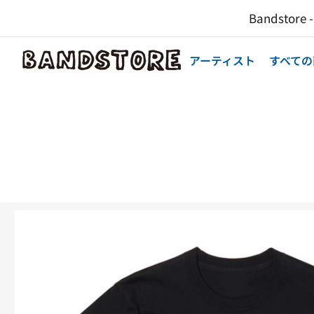
コ
Bandst
ン
テ
ン
アーティスト
すべての
ツ
へ
ス
キ
フロム・アッシズ・トゥ・ニ
ッ
プ
Artist: From Ashes To New | Label: Better Noise
商
品
情
報
へ
ス
キ