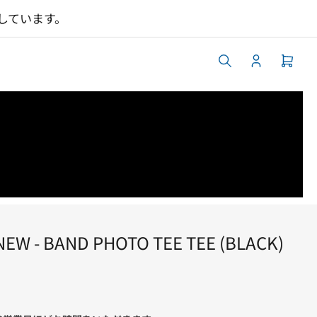
集しています。
ロ
ミ
グ
ニ
イ
カ
ン
ー
ト
を
開
く
NEW - BAND PHOTO TEE TEE (BLACK)