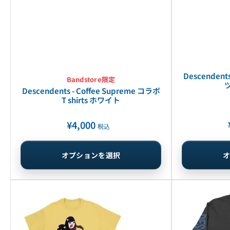
Descendents
Bandstore限定
Descendents - Coffee Supreme コラボ
T shirts ホワイト
¥4,000
通
税込
常
価
オプションを選択
格