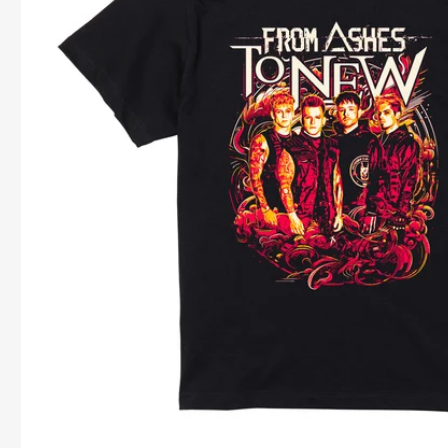
ッ
プ
モ
ー
ダ
ル
で
メ
デ
ィ
ア
1
を
開
く