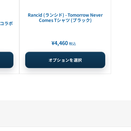
Rancid (ランシド) - Tomorrow Never
Comes Tシャツ (ブラック)
me コラボ
¥4,460
通
税込
常
価
オプションを選択
格