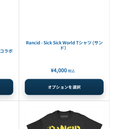
Rancid - Sick Sick World Tシャツ (サン
ド）
me コラボ
¥4,000
通
税込
常
価
オプションを選択
格