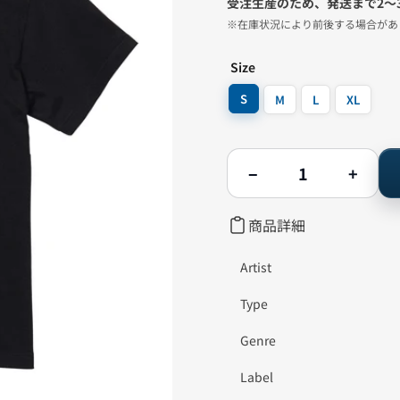
受注生産のため、発送まで2〜
格
※在庫状況により前後する場合があ
Size
S
M
L
XL
数
−
+
量
FROM
FROM
ASHES
ASHE
TO
TO
商品詳細
NEW
NEW
-
-
BAND
BAND
Artist
PHOTO
PHOT
TEE
TEE
Type
TEE
TEE
(BLACK)
(BLAC
の
の
Genre
数
数
量
量
Label
を
を