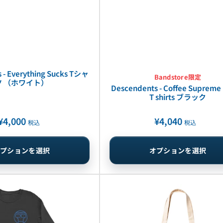
 - Everything Sucks Tシャ
Bandstore限定
ツ （ホワイト）
Descendents - Coffee Supre
T shirts ブラック
¥4,000
¥4,040
通
通
税込
税込
常
常
価
価
オプションを選択
オプションを選択
格
格