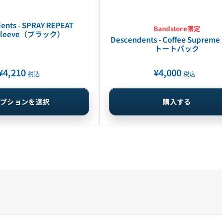
ents - SPRAY REPEAT
Bandstore限定
sleeve（ブラック）
Descendents - Coffee Supre
トートバック
¥4,210
¥4,000
通
通
税込
税込
常
常
価
価
オプションを選択
購入する
格
格