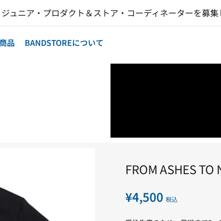
ore - ジュニア・プロダクト＆ストア・コーディネーターを募
商品
BANDSTOREについて
フ
ロ
ュー
ム・
ア
ッ
シ
ズ・
ト
ゥ・
FROM ASHES TO 
ニ
ュ
ー
¥4,500
通
税込
常
価