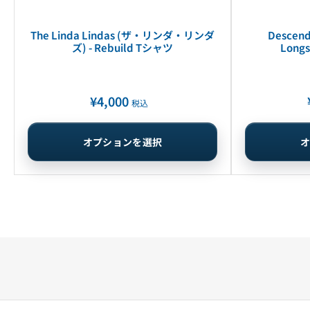
The Linda Lindas (ザ・リンダ・リンダ
Descend
ズ) - Rebuild Tシャツ
Long
¥4,000
通
税込
常
価
オプションを選択
格