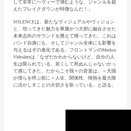
して非常にヘヴィーで弾むような、ジャンルを超
えたブレイクダウンが特徴なんだ！」
SOLENCE
は、新たなヴィジュアルやヴィジョン
と、培ってきた魅力を華麗かつ大胆に融合させた
未来志向のサウンドを携えて帰ってきた。これは
バンド自身にも、そしてジャンル全体にも影響を
与えるはずの進化である。フロントマンの
Markus
Videsäter
は「なぜだかわからないけど、自分の人
生は限られている、若くして死ぬんじゃないかっ
て感じてきた。だからこそ我々の音楽は、＜天国
が僕らを呼ぶ前に＞人生、関係性、情熱を最大限
に活かしすことの大切さを歌っている」と語る。