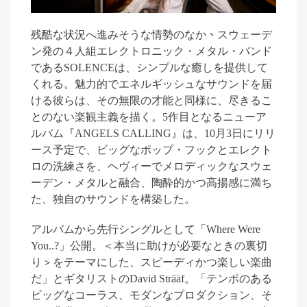
残酷な状況へ進みそうな情勢のなか
、
スウェーデ
ン発の４人組エレクトロニック・メタル・バンド
である
SOLENCE
は、シンプルな癒しを提供して
くれる。魅力的でエネルギッシュなサウンドを届
ける彼らは、その無限の才能と同様に、尽きるこ
とのない楽観主義を描く。
5
作目となるニューア
ルバム『
ANGELS CALLING
』は、
10
月
3
日にリリ
ース予定で、ビッグなポップ・フックとエレクト
ロの洗練さを、ヘヴィーでメロディックなスウェ
ーデン・メタルと融合、陶酔的かつ高揚感に満ち
た、独自のサウンドを構築した。
アルバムから先行シングルとして
「
Where Were
You..?
」公開。＜本当に助けが必要なときの裏切
り＞をテーマにした、スピーディかつ楽しい楽曲
だ」とギタリストの
David Strääf
。「テンポのある
ビッグなコーラス、モダンなプロダクション、そ