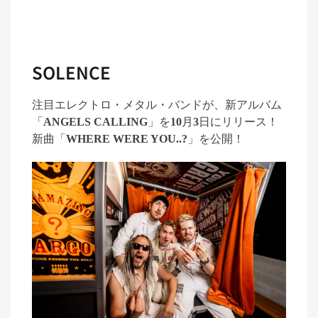
SOLENCE
注目エレクトロ・メタル・バンドが、新アルバム
「
ANGELS CALLING
」
を
10
月
3
日
にリリース！
新曲「
WHERE WERE YOU..?
」
を公開！