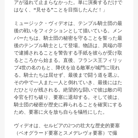
アが溢れて止まらなかった。単に演奏するだけで
はなく、
“
見せる
”
ことを目指したんだ！」
ミュージック・ヴィデオは、テンプル騎士団の最
後の戦いをフィクションとして描いている。メン
バーたちは、騎士団の秘密を守ることを誓った最
後のテンプル騎士として登場。物語は、異端の罪
で逮捕されることを警告する手紙を彼らが受け取
るところから始まる。直後、フランス王フィリッ
プ
4
世の名のもと、降伏を迫る敵軍が城門に現れ
る。騎士たちは屈せず、最後まで闘う道を選ぶ。
その中で一人また一人と倒れていき、最後にはた
だひとりが残される。絶望的な闘いで彼は敵の司
令官を打ち破り、要塞に退却する。そして彼は、
騎士団の秘密が歴史に葬られることを確実にする
ため、要塞に火を放ち自らを犠牲にした
。
ヴィデオは、セルビアの
2
つの壮大な歴史的要塞
（ベオグラード要塞とスメデレヴォ要塞）で撮