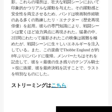
影。これらの場所は、壮大な戦闘シーンにおいて
印象的かつリアルな躍動を与えた
。
その躍動感と
安全性を両立させるため、バンドは映画制作経験
のある多くの熟練したリ・エナクター（歴史再現
俳優）を起用。彼らの専門知識により、戦闘シー
ンは驚くほど迫力満点に再現された。猛暑の中、
2
日間にわたって撮影されたこの映像は困難を極
めたが、戦闘シーンに生々しいエネルギーを注入
している。
また、この楽曲で
Thobbe
Englund
が約
8
年ぶりにバンドに復帰。メンバーたちはそれを
記念して、彼を＜最後の生き残りのテンプル騎士
＞役に抜擢、彼を最終決戦を託すことで、ラスト
を特別なものにした。
ストリーミングは
こちら