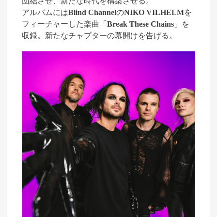
団結させ、新たな時代を構築させる。
アルバムには
Blind Channel
の
NIKO VILHELM
を
フィーチャーした楽曲
「
Break These Chains
」
を
収録。新たなチャプターの幕開けを告げる。