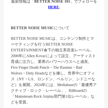
最新情報は「
BETTER NOISE 101
」でフォローを
HERE
.
BETTER NOISE MUSIC
について
BETTER NOISE MUSIC
は、コンテンツ制作とマ
ーケティングを行う
BETTER NOISE
ENTERTAINMENT
傘下の独立系音楽レーベル。
2006
年に
Allen Kovac
によって設立、アーティスト
育成に注力し、業界のパワーハウスへと成長。
Five Finger Death Punch
、
The Rasmus
、
Bad
Wolves
、
Dirty Heads
などを擁し、世界中にオフィ
ス（
NY
、
LA
、ロンドン、ベルリン、シドニーな
ど）を展開。
2024
年には、
Mediabase
の「最優秀ア
クティブ・ロック・レーベル」、
Billboard
の
「
Mainstream Rock Airplay
部門第
1
位レーベル」な
どを受賞。