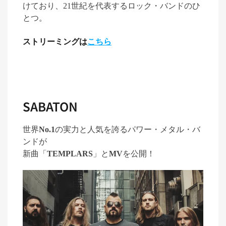
けており、
21
世紀を代表するロック・バンドのひ
とつ。
ストリーミングは
こちら
SABATON
世界
No.1
の実力と人気を誇るパワー・メタル・バ
ンドが
新曲「
TEMPLARS
」
と
MV
を公開！