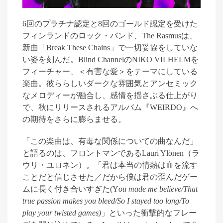
6
回のプラチナ認定と
8
回のゴールド認定を受けた
フィンランドのロック・バンド、
The Rasmus
は、
新曲「
Break These Chains
」で一切妥協をしていな
い姿を刻んだ
。
Blind Channel
の
NIKO VILHELM
を
フィーチャー、＜有害な愛＞をテーマにしている
楽曲
。
彼ららしいダークな雰囲気とアンセミック
なメロディーが融合し、感情を揺さぶる仕上がり
で、秋にリリースされるアルバム『
WEIRDO
』
へ
の期待をさらに膨らませる。
「
この楽曲は、有毒な関係についての曲なんだ」
と語るのは、フロントマンである
Lauri Yl
ö
nen
（ラ
ウリ・ユロネン）。「君は本当の情熱は血を流す
ことだと信じさせた／だから僕は君の歪んだゲー
ムに長く付き合いすぎた
(Y
ou made me believe/That
true passion makes you bleed/So I stayed too long/To
play your twisted games)
」といった衝撃的なフレー