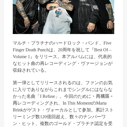
マルチ・プラチナのハードロック・バンド、
Five
Finger Death Punch
は、
20
周年を祝して『
Best Of
–
Volume 1
』をリリース。本アルバムには、代表的
なヒット曲の再レコーディング・ヴァージョンが
収録されている。
第一弾としてリリースされるのは、ファンのお気
に入りでありながらこれまでシングルにはならな
かった名曲
「
I Refuse
」。今回のために
、再構築・
再
レコーディングされ、
In This Moment
の
Maria
Brink
がゲスト・ヴォーカルとして参加。累計スト
リーミング数
120
億回超え、数々のナンバーワ
ン・ヒット、複数のゴールド・プラチナ認定を受