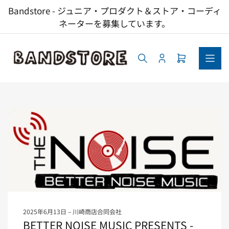
コ
Bandstore - ジュニア・プロダクト＆ストア・コーディ
ン
ネーターを募集しています。
テ
ン
ツ
へ
ロ
ミ
ス
グ
ニ
キ
イ
カ
ッ
ン
ー
ト
プ
を
開
く
2025年6月13日
川崎商店合同会社
BETTER NOISE MUSIC PRESENTS -