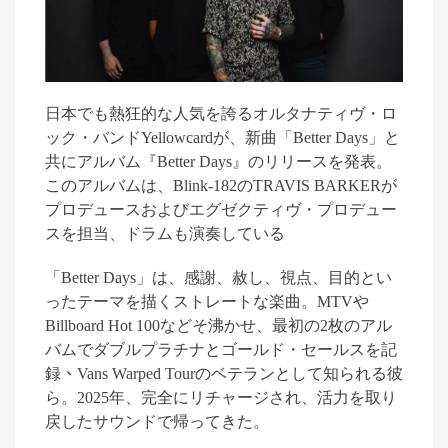
日本でも熱狂的な人気を誇るオルタナティヴ・ロ
ック・バンド
Yellowcard
が、新曲「
Better Days
」と
共にアルバム『
Better Days
』のリリースを発表。
このアルバムは、
Blink-182
の
TRAVIS BARKER
が
プロデュースおよびエグゼクティヴ・プロデュー
スを担当、ドラムも演奏している
「
Better Days
」は、感謝、赦し、視点、目的とい
ったテーマを描くストレートな楽曲。
MTV
や
Billboard Hot 100
などそ沸かせ、最初の
2
枚のアル
バムでダブルプラチナとゴールド・セールスを記
録
、
Vans Warped Tour
のベテランとして知られる彼
ら。
2025
年、完全にリチャージされ、活力を取り
戻したサウンドで帰ってきた。