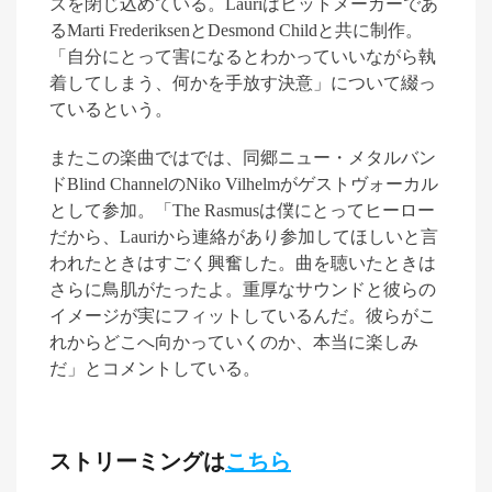
ズを閉じ込めている
。
Lauri
はヒットメーカーであ
る
Marti Frederiksen
と
Desmond Child
と共に制作。
「自分にとって害になるとわかっていいながら執
着してしまう、何かを手放す決意」について綴っ
ているという。
またこの楽曲ではでは、同郷ニュー・メタルバン
ド
Blind Channel
の
Niko Vilhelm
がゲストヴォーカル
として参加
。「
The Rasmus
は僕にとってヒーロー
だから、
Lauri
から連絡があり参加してほしいと言
われたときはすごく興奮した。曲を聴いたときは
さらに鳥肌がたったよ。重厚なサウンドと彼らの
イメージが実にフィットしているんだ。彼らがこ
れからどこへ向かっていくのか、本当に楽しみ
だ」とコメントしている。
ストリーミングは
こちら