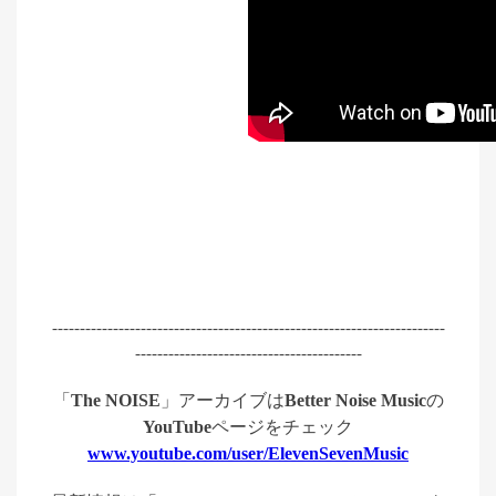
-----------------------------------------------------------------------
-----------------------------------------
「
The NOISE
」
アーカイブは
Better Noise Music
の
YouTube
ページを
チェック
www.youtube.com/user/ElevenSevenMusic