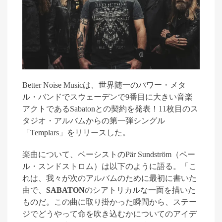
Better Noise Music
は、世界随一のパワー・メタ
ル・バンドでスウェーデンで
9
番目に大きい音楽
アクトである
Sabaton
との契約を発表！
11
枚目のス
タジオ・アルバムからの第一弾シングル
「
Templars
」
をリリースした。
楽曲について、ベーシストの
Pär Sundström
（
ペー
ル・スンドストロム
）
は
以下のように
語る。
「こ
れは、我々が次のアルバムのために最初に書いた
曲で、
SABATON
のシアトリカルな一面を描いた
ものだ。この曲に取り掛かった瞬間から、ステー
ジでどうやって命を吹き込むかについてのアイデ