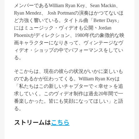
メンバーである
William Ryan Key
、
Sean Mackin
、
Ryan Mendez
、
Josh Portman
の演奏はかつてないほ
ど力強く響いている。タイトル曲
「
Better Days
」
にはミュージック・ヴィデオも公開
、
J
ordan
Phoenix
がディレクション、
1980
年代の象徴的な映
画キャラクターになりきって、ヴィンテージなヴ
ィデオ・ショップの中でパフォーマンスをしてい
る
。
そこからは、現在の彼らの状況がいかに楽しいも
のであるかが伝わってくる。
William Ryan Key
は
「私たちはこの新しいチャプターで＜幸せ＞を追
求していく。このヴィデオ制作は過去
20
年間で一
番楽しかった。皆にも笑顔になってほしい」と語
る。
ストリームは
こちら