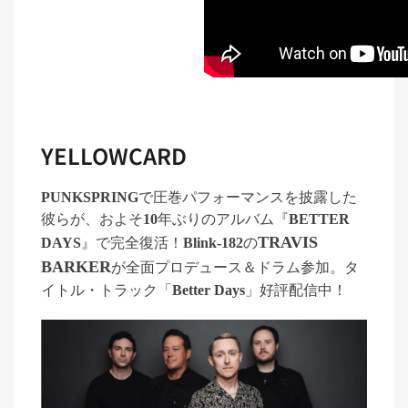
YELLOWCARD
PUNKSPRING
で圧巻パフォーマンスを披露した
彼らが、およそ
10
年ぶりのアルバム『
BETTER
TRAVIS
DAYS
』で完全復活！
Blink-182
の
BARKER
が全面プロデュース＆ドラム参加。タ
イトル・トラック
「
Better Days
」
好評配信中！