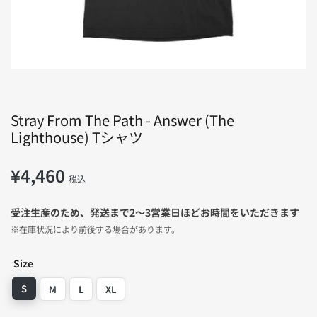
デ
ィ
ア
1
を
開
く
Stray From The Path - Answer (The
Lighthouse) Tシャツ
¥4,460
通
税込
常
価
受注生産のため、発送まで2〜3営業日ほどお時間をいただきます
格
※在庫状況により前後する場合があります。
Size
S
M
L
XL