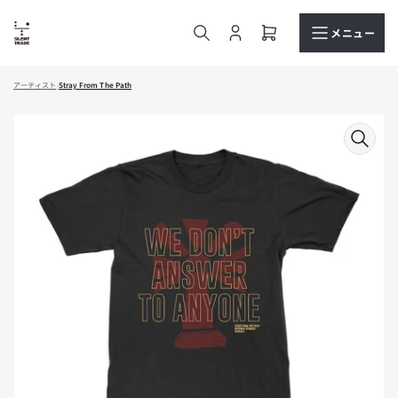
コ
ン
メニュー
ロ
ミ
テ
グ
ニ
ン
イ
カ
ツ
アーティスト
›
Stray From The Path
ン
ー
へ
ト
商
ス
を
品
キ
開
情
ッ
く
報
プ
へ
ス
キ
ッ
プ
モ
ー
ダ
ル
で
メ