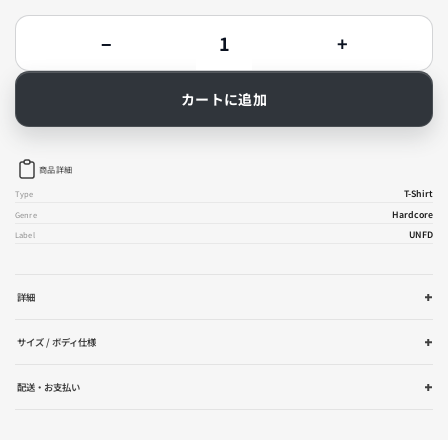
数
−
+
量
Stray
Stray
From
From
The
The
カートに追加
Path
Path
-
-
Answer
Answer
(The
(The
商品詳細
Lighthouse)
Lighthouse)
T
T
T-Shirt
Type
シ
シ
Hardcore
Genre
ャ
ャ
UNFD
Label
ツ
ツ
の
の
数
数
量
量
詳細
を
を
減
増
サイズ / ボディ仕様
ら
や
す
す
配送・お支払い