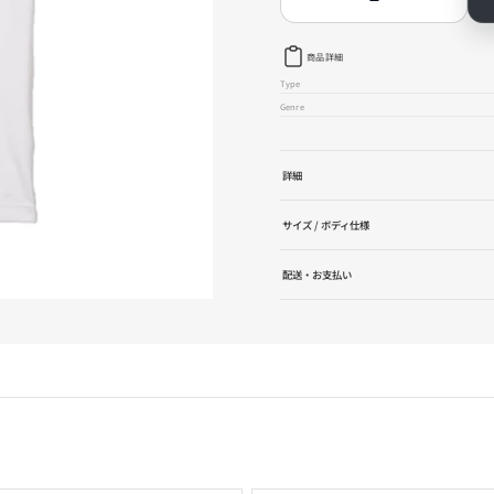
Operation
Opera
Ivy
Ivy
-
-
Unity
Unity
商品詳細
Tee
Tee
Type
ホ
ホ
Genre
ワ
ワ
イ
イ
ト
ト
の
の
詳細
数
数
量
量
サイズ / ボディ仕様
を
を
減
増
ら
や
配送・お支払い
す
す