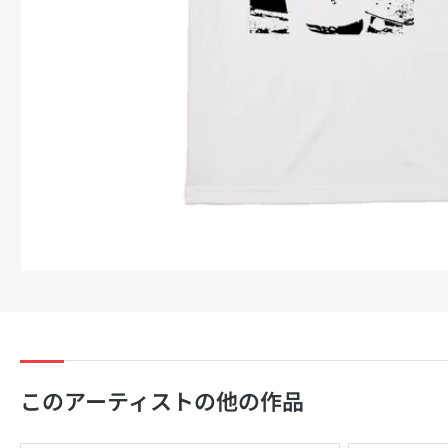
ダ
ル
で
メ
デ
ィ
ア
1
を
開
く
このアーティストの他の作品