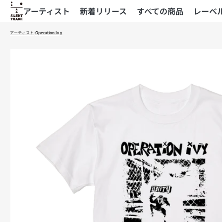
コ
アーティスト
新着リリース
すべての商品
レーベ
ン
テ
アーティスト
›
Operation Ivy
ン
ツ
商
へ
品
ス
情
キ
報
ッ
へ
プ
ス
キ
ッ
プ
モ
ー