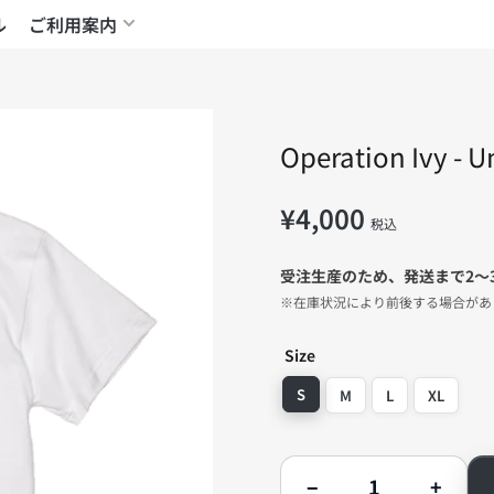
ル
ご利用案内
Operation Ivy -
¥4,000
通
税込
常
価
受注生産のため、発送まで2〜
格
※在庫状況により前後する場合があ
Size
S
M
L
XL
数
−
+
量