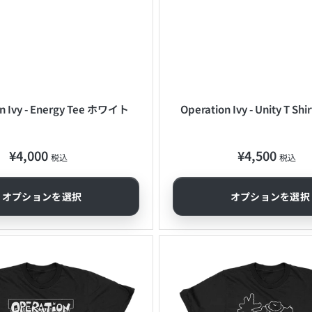
n Ivy - Energy Tee ホワイト
Operation Ivy - Unity T 
¥4,000
¥4,500
通
通
税込
税込
常
常
価
価
オプションを選択
オプションを選択
格
格