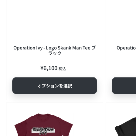
Operation Ivy - Logo Skank Man Tee ブ
Operatio
ラック
¥6,100
通
税込
常
価
オプションを選択
格