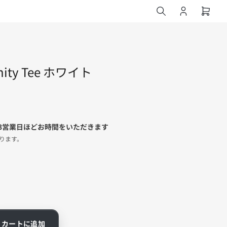
ロ
ミ
グ
ニ
イ
カ
ン
ー
ト
 Unity Tee ホワイト
を
開
く
3営業日ほどお時間をいただきます
ります。
カートに追加