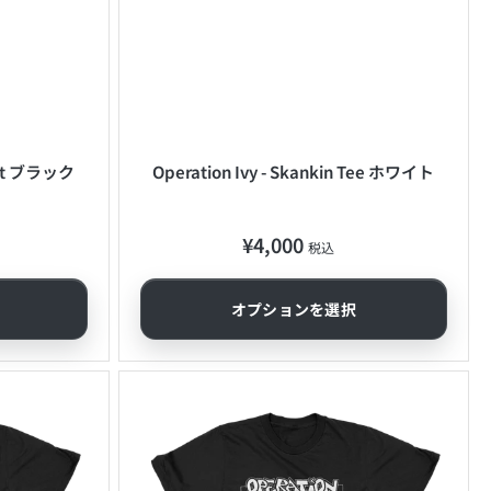
Shirt ブラック
Operation Ivy - Skankin Tee ホワイト
¥4,000
通
税込
常
価
オプションを選択
格