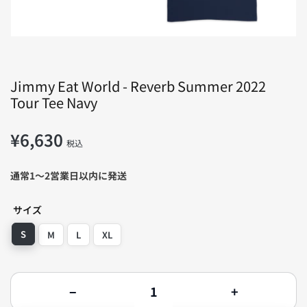
ア
1
を
開
く
Jimmy Eat World - Reverb Summer 2022
Tour Tee Navy
¥6,630
通
税込
常
価
通常1〜2営業日以内に発送
格
サイズ
S
M
L
XL
数
−
+
量
Jimmy
Jimmy