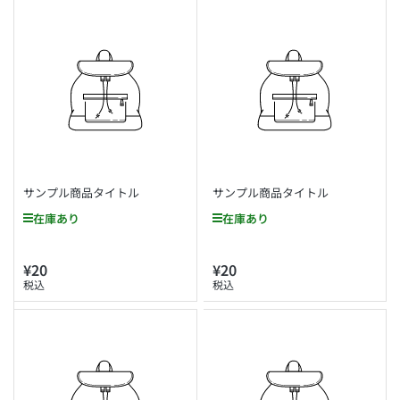
サンプル商品タイトル
サンプル商品タイトル
在庫あり
在庫あり
¥20
¥20
通
通
税込
税込
常
常
価
価
格
格