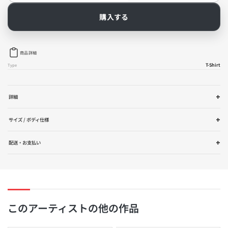
Eat
Eat
World
World
購入する
-
-
Reverb
Reverb
Summer
Summer
2022
2022
商品詳細
Tour
Tour
Tee
Tee
T-Shirt
Type
Navy
Navy
の
の
数
数
詳細
量
量
を
を
減
増
サイズ / ボディ仕様
ら
や
す
す
配送・お支払い
このアーティストの他の作品