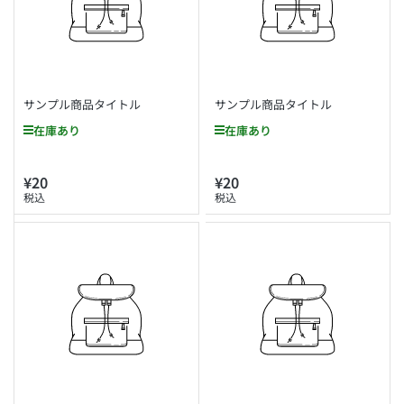
サンプル商品タイトル
サンプル商品タイトル
在庫あり
在庫あり
¥20
¥20
通
通
税込
税込
常
常
価
価
格
格