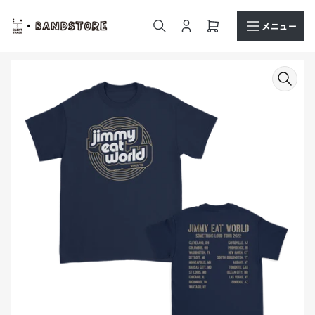
コ
ン
メニュー
ロ
ミ
テ
グ
ニ
ン
イ
カ
商
ツ
ン
ー
品
へ
ト
情
ス
を
報
キ
開
へ
ッ
く
ス
プ
キ
ッ
プ
モ
ー
ダ
ル
で
メ
デ
ィ